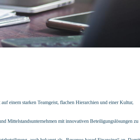
t auf einem starken Teamgeist, flachen Hierarchien und einer Kultur,
nd Mittelstandsunternehmen mit innovativen Beteiligungslösungen zu
atzbeteiligung, auch bekannt als „Revenue-based Financing“ an. Damit