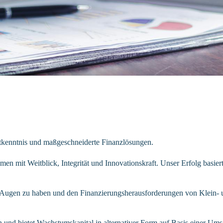
tkenntnis und maßgeschneiderte Finanzlösungen.
en mit Weitblick, Integrität und Innovationskraft. Unser Erfolg basier
 Augen zu haben und den Finanzierungsherausforderungen von Klein- u
nd bietet Wachstumskapital in alternativer Form auf Basis einer Ums