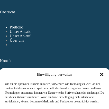
Übersicht
Portfolio
Unser Ansatz
Unser Ablauf
Über uns
Kontakt
Einwilligung verwalten
TAUROS Capital
Management GmbH
Um dir ein optimales Erlebnis zu bieten, verwenden wir Technologien wie Cookies,
1100 Wien, Am Belvedere 1
um Geräteinformationen zu speichern und/oder darauf zuzugreifen. Wenn du diesen
FN 489853 y
Technologien zustimmst, können wir Daten wie das Surfverhalten oder eindeutige IDs
Handelsgericht Wien
auf dieser Website verarbeiten. Wenn du deine Einwillligung nicht erteilst oder
UID ATU73397013
zurückziehst, können bestimmte Merkmale und Funktionen beeinträchtigt werden.