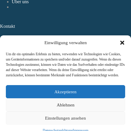
Über uns
Kontakt
Einwilligung verwalten
TAUROS Capital
Management GmbH
Um dir ein optimales Erlebnis zu bieten, verwenden wir Technologien wie Cookies,
1100 Wien, Am Belvedere 1
um Geräteinformationen zu speichern und/oder darauf zuzugreifen. Wenn du diesen
FN 489853 y
Technologien zustimmst, können wir Daten wie das Surfverhalten oder eindeutige IDs
Handelsgericht Wien
auf dieser Website verarbeiten. Wenn du deine Einwillligung nicht erteilst oder
UID ATU73397013
zurückziehst, können bestimmte Merkmale und Funktionen beeinträchtigt werden.
Akzeptieren
office@tauroscapital.com
Ablehnen
Copyright © 2026 -
TAUROS Capital Management GmbH
Einstellungen ansehen
Datenschutz
|
Impressum
Datenschutzerklärung
Impressum