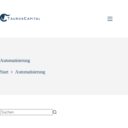
Zum
Inhalt
springen
Automatisierung
Start
Automatisierung
Keine
Ergebnisse