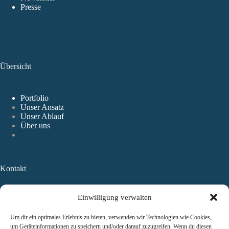
Presse
Übersicht
Portfolio
Unser Ansatz
Unser Ablauf
Über uns
Kontakt
Einwilligung verwalten
TAUROS Capital
Management GmbH
Um dir ein optimales Erlebnis zu bieten, verwenden wir Technologien wie Cookies,
1100 Wien, Am Belvedere 1
um Geräteinformationen zu speichern und/oder darauf zuzugreifen. Wenn du diesen
FN 489853 y