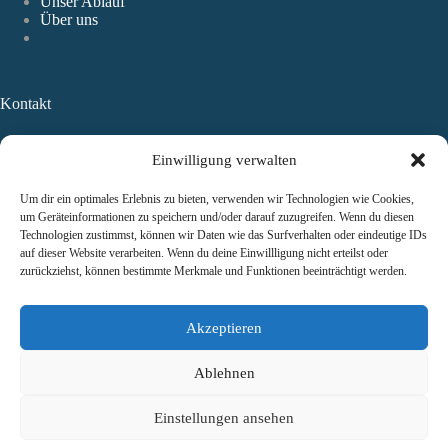
Unser Ablauf
Über uns
Kontakt
Einwilligung verwalten
TAUROS Capital
Management GmbH
Um dir ein optimales Erlebnis zu bieten, verwenden wir Technologien wie Cookies,
1100 Wien, Am Belvedere 1
um Geräteinformationen zu speichern und/oder darauf zuzugreifen. Wenn du diesen
FN 489853 y
Technologien zustimmst, können wir Daten wie das Surfverhalten oder eindeutige IDs
Handelsgericht Wien
auf dieser Website verarbeiten. Wenn du deine Einwillligung nicht erteilst oder
UID ATU73397013
zurückziehst, können bestimmte Merkmale und Funktionen beeinträchtigt werden.
Akzeptieren
office@tauroscapital.com
Ablehnen
Copyright © 2026 -
TAUROS Capital Management GmbH
Einstellungen ansehen