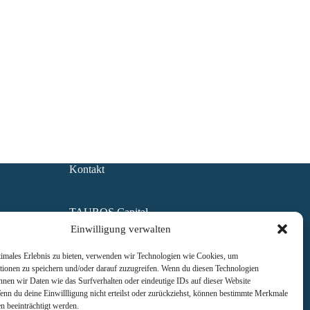
Kontakt
TAUROS Capital
Management GmbH
Einwilligung verwalten
1100 Wien, Am Belvedere 1
FN 489853 y
timales Erlebnis zu bieten, verwenden wir Technologien wie Cookies, um
Handelsgericht Wien
tionen zu speichern und/oder darauf zuzugreifen. Wenn du diesen Technologien
UID ATU73397013
nnen wir Daten wie das Surfverhalten oder eindeutige IDs auf dieser Website
enn du deine Einwillligung nicht erteilst oder zurückziehst, können bestimmte Merkmale
n beeinträchtigt werden.