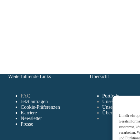
Weiterführende Links
Übersicht
FAQ
Portfolio
Jetzt anfragen
Unser Ansatz
Cookie-Präferenzen
Unser Ablauf
Karriere
Über uns
Um dir ein op
Newsletter
Geräteinforma
Presse
zustimmst, kö
verarbeiten. W
und Funktione