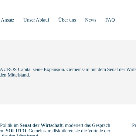
 Ansatz
Unser Ablauf
Über uns
News
FAQ
t TAUROS Capital seine Expansion. Gemeinsam mit dem Senat der Wirtsch
den Mittelstand.
 Politik im
Senat der Wirtschaft
, moderiert das Gespräch
Pr
von
SOLUTO
. Gemeinsam diskutieren sie die Vorteile der