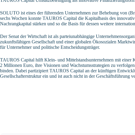
TAUROS Capital Umsatzbeteiligung als innovative Finanzierungsform 
SOLUTO ist eines der führenden Unternehmen zur Behebung von (Bra
sechs Wochen konnte TAUROS Capital die Kapitalbasis des innovati
Nachrangkapital stärken und so die Basis für dessen weitere internatio
Der Senat der Wirtschaft ist als parteiunabhängige Unternehmensorganis
zukunftsfähigen Gesellschaft und einer globalen Ökosozialen Marktwir
für Unternehmer und politische Entscheidungsträger.
TAUROS Capital hilft Klein- und Mittelstandsunternehmen mit einer Ka
2 Millionen Euro, ihre Visionen und Wachstumsstrategien zu verfolgen
binden. Dabei partizipiert TAUROS Capital an der künftigen Entwicklun
Gesellschafterstruktur ein und ist auch nicht in der Geschäftsführung ve