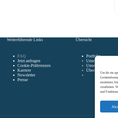
Weiterführende Links
Übersicht
FAQ
Portfolio
Jetzt anfragen
Unser Ansatz
Cookie-Präferenzen
Unser Ablauf
Karriere
Über uns
Um dir ein op
Newsletter
Geräteinforma
Presse
zustimmst, kö
verarbeiten. W
und Funktione
Akz