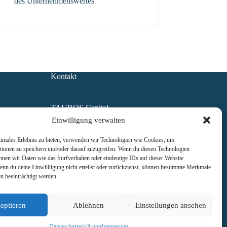
des Unternehmenswertes
Kontakt
TAUROS Capital
Management GmbH
Einwilligung verwalten
1100 Wien, Am Belvedere 1
FN 489853 y
timales Erlebnis zu bieten, verwenden wir Technologien wie Cookies, um
Handelsgericht Wien
tionen zu speichern und/oder darauf zuzugreifen. Wenn du diesen Technologien
UID ATU73397013
nnen wir Daten wie das Surfverhalten oder eindeutige IDs auf dieser Website
enn du deine Einwillligung nicht erteilst oder zurückziehst, können bestimmte Merkmale
n beeinträchtigt werden.
office@tauroscapital.com
eptieren
Ablehnen
Einstellungen ansehen
Datenschutz
|
Impressum
Datenschutzerklärung
Impressum