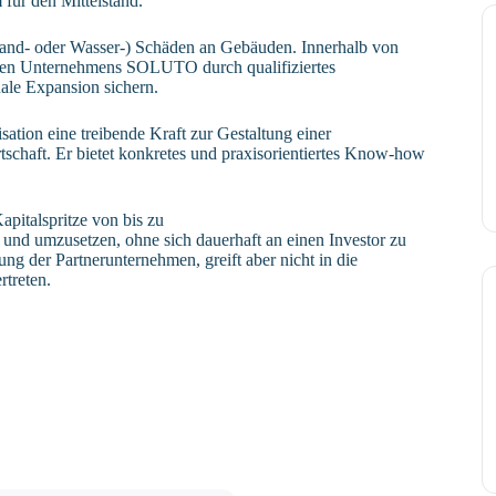
für den Mittelstand.
nd- oder Wasser-) Schäden an Gebäuden. Innerhalb von
ven Unternehmens SOLUTO durch qualifiziertes
nale Expansion sichern.
ation eine treibende Kraft zur Gestaltung einer
tschaft. Er bietet konkretes und praxisorientiertes Know-how
pitalspritze von bis zu
 und umzusetzen, ohne sich dauerhaft an einen Investor zu
g der Partnerunternehmen, greift aber nicht in die
rtreten.